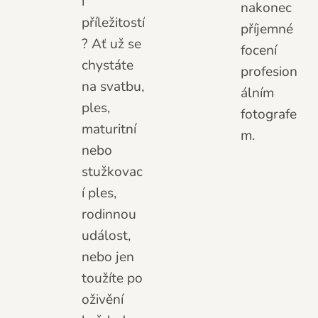
i
nakonec
příležitostí
příjemné
? Ať už se
focení
chystáte
profesion
na svatbu,
álním
ples,
fotografe
maturitní
m.
nebo
stužkovac
í ples,
rodinnou
událost,
nebo jen
toužíte po
oživění