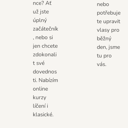
nce? Ať
nebo
už jste
potřebuje
úplný
te upravit
začátečník
vlasy pro
, nebo si
běžný
jen chcete
den, jsme
zdokonali
tu pro
t své
vás.
dovednos
ti. Nabízím
online
kurzy
líčení i
klasické.