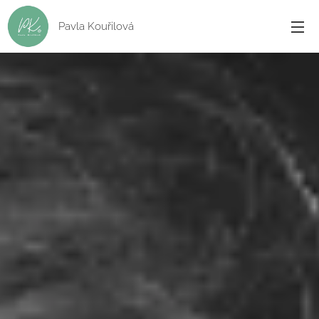
Pavla Kouřilová