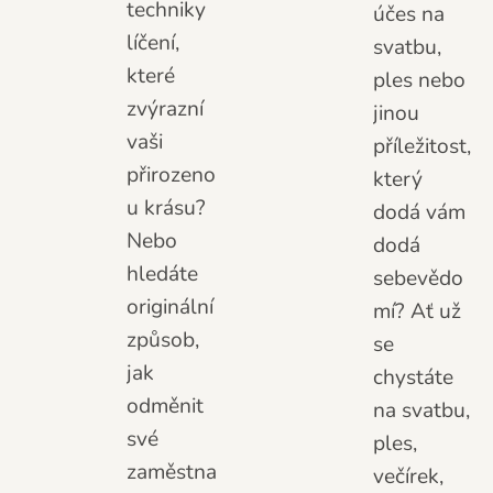
techniky
účes na
líčení,
svatbu,
které
ples nebo
zvýrazní
jinou
vaši
příležitost,
přirozeno
který
u krásu?
dodá vám
Nebo
dodá
hledáte
sebevědo
originální
mí? Ať už
způsob,
se
jak
chystáte
odměnit
na svatbu,
své
ples,
zaměstna
večírek,