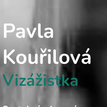
Pavla
Kouřilo
vá
Vizážistka