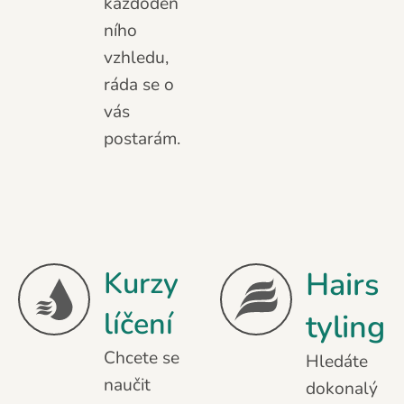
každoden
ního
vzhledu,
ráda se o
vás
postarám.
Kurzy
Hairs
líčení
tyling
Chcete se
Hledáte
naučit
dokonalý