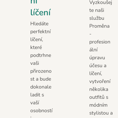
ní
Vyzkoušej
líčení
te naši
službu
Hledáte
Proměna
perfektní
-
líčení,
profesion
které
ální
podtrhne
úpravu
vaši
účesu a
přirozeno
líčení,
st a bude
vytvoření
dokonale
několika
ladit s
outfitů s
vaší
módním
osobností
stylistou a