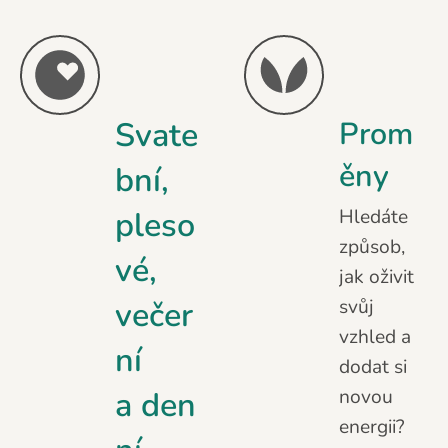
Svate
Prom
ěny
bní,
pleso
Hledáte
způsob,
vé,
jak oživit
večer
svůj
vzhled a
ní
dodat si
a den
novou
energii?