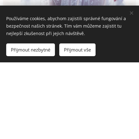
Používáme cookies, abychom zajistili správné fungování a
bezpečnost našich stránek. Tím vám můžeme zajistit tu
nejlepší zkušenost při jejich návštěvě.
Přijmout nezbytné
Přijmout vše